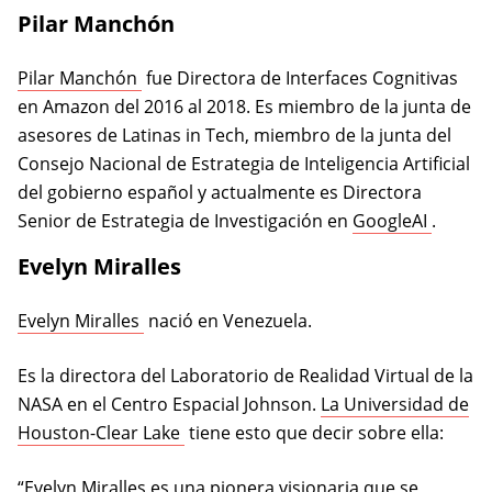
Pilar Manchón
(opens in a new tab)
Pilar Manchón
fue Directora de Interfaces Cognitivas
en Amazon del 2016 al 2018. Es miembro de la junta de
asesores de Latinas in Tech, miembro de la junta del
Consejo Nacional de Estrategia de Inteligencia Artificial
del gobierno español y actualmente es Directora
(opens 
Senior de Estrategia de Investigación en
GoogleAI
.
Evelyn Miralles
(opens in a new tab)
Evelyn Miralles
nació en Venezuela.
Es la directora del Laboratorio de Realidad Virtual de la
NASA en el Centro Espacial Johnson.
La Universidad de
(opens in a new tab)
Houston-Clear Lake
tiene esto que decir sobre ella:
“Evelyn Miralles es una pionera visionaria que se