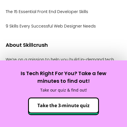
The 15 Essential Front End Developer Skills
9 Skills Every Successful Web Designer Needs
About Skillcrush
We’re on a mission to help you build in-demand tech
skills and land a higher-paying, more fulfilling job, no
matter where you’re starting from.
Is Tech Right For You? Take a few
minutes to find out!
About The Team
Take our quiz & find out!
Blog
Take the 3-minute quiz
Community Guidelines