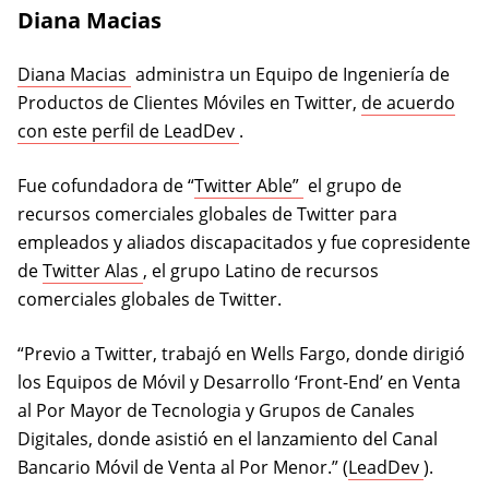
Diana Macias
(opens in a new tab)
Diana Macias
administra un Equipo de Ingeniería de
Productos de Clientes Móviles en Twitter,
de acuerdo
(opens in a new tab)
con este perfil de LeadDev
.
(opens in a new tab)
Fue cofundadora de “
Twitter Able”
el grupo de
recursos comerciales globales de Twitter para
empleados y aliados discapacitados y fue copresidente
(opens in a new tab)
de
Twitter Alas
, el grupo Latino de recursos
comerciales globales de Twitter.
“Previo a Twitter, trabajó en Wells Fargo, donde dirigió
los Equipos de Móvil y Desarrollo ‘Front-End’ en Venta
al Por Mayor de Tecnologia y Grupos de Canales
Digitales, donde asistió en el lanzamiento del Canal
(opens i
Bancario Móvil de Venta al Por Menor.” (
LeadDev
).