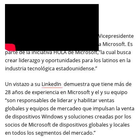
Álvaro Celis
Álvaro Celis proviene de Venezuela y es Vicepresidente
de Dispositivos y Ventas de Canales para Microsoft. Es
parte de la iniciativa HOLA de Microsoft,”la cual busca
crear liderazgo y oportunidades para los latinos en la
industria tecnológica estadounidense.”
(opens in a new tab)
Un vistazo a su
LinkedIn
demuestra que tiene más de
28 años de experiencia en Microsoft y el y su equipo
“son responsables de liderar y habilitar ventas
globales y equipos de mercadeo que impulsan la venta
de dispositivos Windows y soluciones creadas por los
socios de Microsoft de dispositivos globales y locales
en todos los segmentos del mercado.”